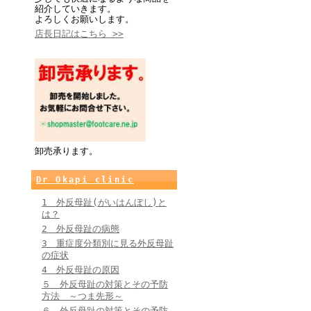
紹介していきます。
よろしくお願いします。
店長日記はこちら >>
卸売承ります。
Dr Okapi clinic
1 外反母趾(がいはんぼし)と
は？
2 外反母趾の病態
3 重症度分類別に見る外反母趾
の症状
4 外反母趾の原因
５ 外反母趾の対策とその予防
方法 ～つま先形～
６ 外反母趾の対策とその予防