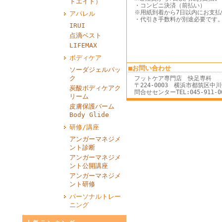
ドエイド）
・コンビニ決済（前払い）
※用紙到着から7日以内にお支払
アパレル
・代引き手数料が別途必要です
IRUI
点滴ベスト
LIFEMAX
ボディケア
■お問い合わせ
ソーダジェルパッ
ク
フットケア専門店 快足専科
〒224-0003 横浜市都筑区中
炭酸ボディケアク
問合せセンターTEL:045-911-004
リーム
皮膚保護バーム
Body Glide
研修/講座
アンガーマネジメ
ント診断
アンガーマネジメ
ント公開講座
アンガーマネジメ
ント研修
パーソナルトレー
ニング