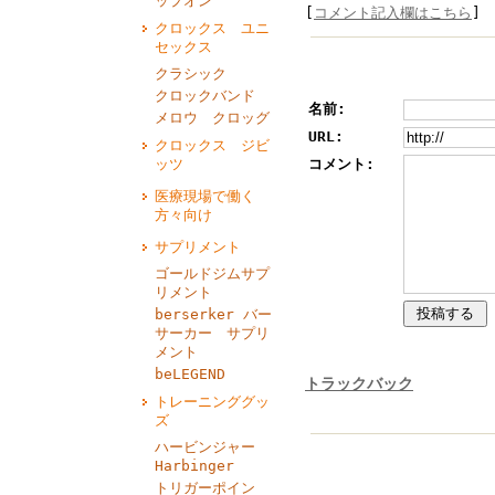
ップオン
[
コメント記入欄はこちら
]
クロックス ユニ
セックス
クラシック
クロックバンド
名前:
メロウ クロッグ
URL:
クロックス ジビ
ッツ
コメント:
医療現場で働く
方々向け
サプリメント
ゴールドジムサプ
リメント
berserker バー
サーカー サプリ
メント
beLEGEND
トラックバック
トレーニンググッ
ズ
ハービンジャー
Harbinger
トリガーポイン