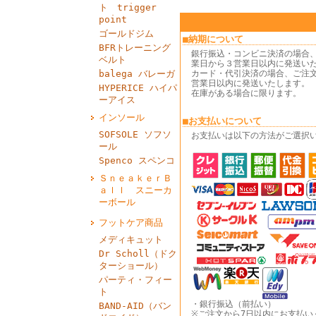
ト trigger
point
ゴールドジム
■納期について
BFRトレーニング
銀行振込・コンビニ決済の場合
ベルト
業日から３営業日以内に発送い
balega バレーガ
カード・代引決済の場合、ご注
営業日以内に発送いたします。
HYPERICE ハイパ
在庫がある場合に限ります。
ーアイス
インソール
■お支払いについて
SOFSOLE ソフソ
お支払いは以下の方法がご選択
ール
Spenco スペンコ
ＳｎｅａｋｅｒＢ
ａｌｌ スニーカ
ーボール
フットケア商品
メディキュット
Dr Scholl（ドク
ターショール）
パーティ・フィー
ト
・銀行振込（前払い）
BAND‐AID（バン
※ご注文から7日以内にお支払い