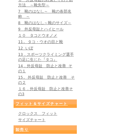
方法 ～靴先型～
7 靴のはなし～ 靴の各部名
称 ～
8 靴のはなし～靴のサイズ～
9 外反母趾とハイヒール
１０ タコとウオノメ
11. タコ・ウオの目と靴
12 いぼ
13．スポーツクライミング選手
の足に生じた『タコ』
14．外反母趾 防止と改善 そ
の１
15. 外反母趾 防止と改善 そ
の２
１６．外反母趾 防止と改善そ
の3
フィット＆サイズチャート
クロックス フィット
サイズチャート
卸売り