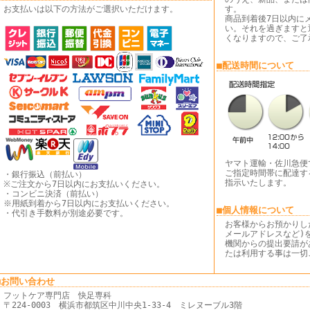
お支払いは以下の方法がご選択いただけます。
す。
商品到着後7日以内に
い。それを過ぎますと
くなりますので、ご了
■配送時間について
ヤマト運輸・佐川急便
ご指定時間帯に配達す
・銀行振込（前払い）
指示いたします。
※ご注文から7日以内にお支払いください。
・コンビニ決済（前払い）
※用紙到着から7日以内にお支払いください。
■個人情報について
・代引き手数料が別途必要です。
お客様からお預かりし
メールアドレスなど)
機関からの提出要請が
たは利用する事は一切
■お問い合わせ
フットケア専門店 快足専科
〒224-0003 横浜市都筑区中川中央1-33-4 ミレヌーブル3階