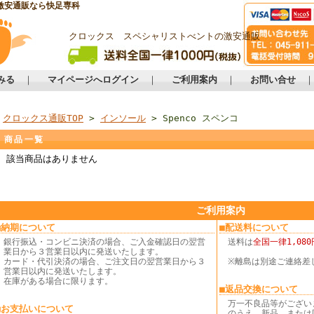
激安通販なら快足専科
クロックス スペシャリストべントの激安通販
みる
｜
マイページへログイン
｜
ご利用案内
｜
お問い合せ
クロックス通販TOP
>
インソール
> Spenco スペンコ
商品一覧
該当商品はありません
ご利用案内
■納期について
■配送料について
銀行振込・コンビニ決済の場合、ご入金確認日の翌営
送料は
全国一律1,080
業日から３営業日以内に発送いたします。
カード・代引決済の場合、ご注文日の翌営業日から３
※離島は別途ご連絡差
営業日以内に発送いたします。
在庫がある場合に限ります。
■返品交換について
万一不良品等がござい
■お支払いについて
のうえ、新品、または