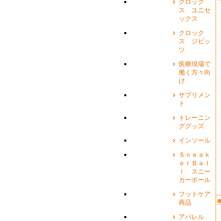
クロック
ス ユニセ
ックス
クロック
ス ジビッ
ツ
医療現場で
働く方々向
け
サプリメン
ト
トレーニン
ググッズ
インソール
Ｓｎｅａｋ
ｅｒＢａｌ
ｌ スニー
カーボール
フットケア
商品
アパレル