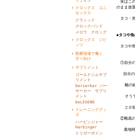
ップオン
実はこの
のまま放
クロックス ユニ
セックス
タコ・魚
クラシック
クロックバンド
メロウ クロッグ
◆タコや
クロックス ジビ
ッツ
タコや魚
医療現場で働く
方々向け
①自分の
サプリメント
自分の足を小さ
ゴールドジムサプ
リメント
幅の
berserker バー
サーカー サプリ
メント
そう
beLEGEND
とが
トレーニンググッ
ズ
②靴底の
ハービンジャー
Harbinger
着地時の地
トリガーポイン