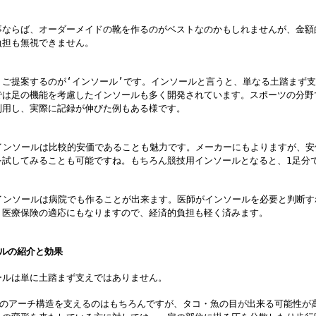
ならば、オーダーメイドの靴を作るのがベストなのかもしれませんが、金額
負担も無視できません。
ご提案するのが‘インソール’です。インソールと言うと、単なる土踏まず支
では足の機能を考慮したインソールも多く開発されています。スポーツの分野
利用し、実際に記録が伸びた例もある様です。
インソールは比較的安価であることも魅力です。メーカーにもよりますが、安
を試してみることも可能ですね。もちろん競技用インソールとなると、
1
足分
インソールは病院でも作ることが出来ます。医師がインソールを必要と判断す
。医療保険の適応にもなりますので、経済的負担も軽く済みます。
ールの紹介と効果
ルは単に土踏まず支えではありません。
のアーチ構造を支えるのはもちろんですが、タコ・魚の目が出来る可能性が