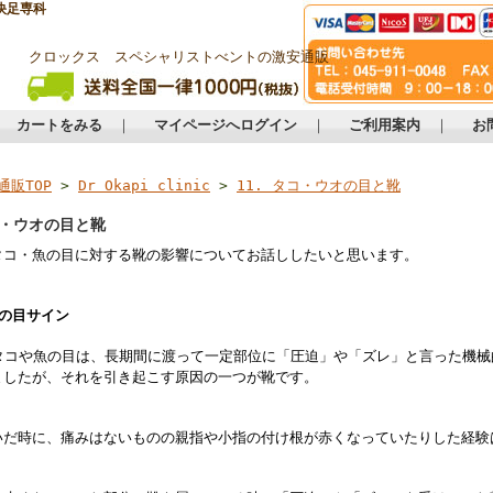
快足専科
クロックス スペシャリストべントの激安通販
カートをみる
｜
マイページへログイン
｜
ご利用案内
｜
お
通販TOP
>
Dr Okapi clinic
>
11. タコ・ウオの目と靴
コ・ウオの目と靴
タコ・魚の目に対する靴の影響についてお話ししたいと思います。
魚の目サイン
タコや魚の目は、長期間に渡って一定部位に「圧迫」や「ズレ」と言った機械
ましたが、それを引き起こす原因の一つが靴です。
だ時に、痛みはないものの親指や小指の付け根が赤くなっていたりした経験