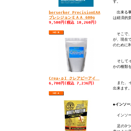
す。
出来る事
berserker PrecisionEAA
プレシジョンＥＡＡ 600g
は経済的
9,500円(税込 10,260円)
そこで、
が、現在
のために
そして
かの種類
Crea-ｐI クレアピーアイ
また、
6,700円(税込 7,236円)
出来ます
◆インソ
インソー
足の
3
つ