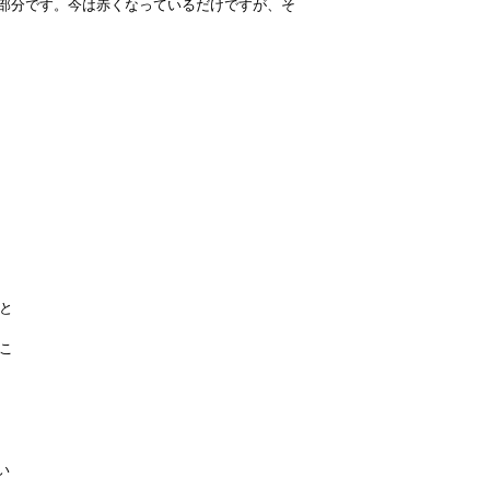
部分です。今は赤くなっているだけですが、そ
、
と
こ
い