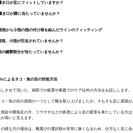
き口が足にフィットしていますか？
履き口が踝に当たっていませんか？
親指から小指の指の付け根を結んだラインのフィッティング
、小指が圧迫されていませんか？
縫製部分が当たっていませんか？
ールによるタコ・魚の目の対処方法
しさせて頂いた、病院での処置や家庭でのケア以外の方法をお話しします。
コ・魚の目の原因の一つとして靴を取り上げましたが、そもそも足に原因が
母趾や開張足の方、リウマチなどの疾患により足の変形を来たしている方は
性が高いと言えます。
の様な方の場合は、靴選びの選択肢が非常に狭くなるため、仕方なく足に合