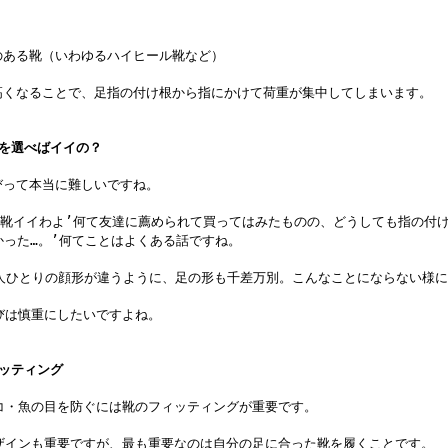
。
ある靴（いわゆるハイヒール靴など）
なることで、足指の付け根から指にかけて荷重が集中してしまいます。
靴を選べばイイの？
て本当に難しいですね。
の靴イイわよ’何て友達に薦められて買ってはみたものの、どうしても指の付
かった…。’何てことはよくある話ですね。
人ひとりの顔形が違うように、足の形も千差万別。こんなことにならない様に
びは慎重にしたいですよね。
ィッティング
・魚の目を防ぐには靴のフィッティングが重要です。
インも重要ですが、最も重要なのは自分の足に合った靴を履くことです。