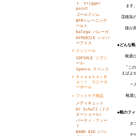
ト trigger
ます
point
ゴールドジム
③踵高の
BFRトレーニング
ベルト
踵が高く
balega バレーガ
HYPERICE ハイパ
ーアイス
◆どんな
インソール
靴選びっ
SOFSOLE ソフソ
ール
‘こ
Spenco スペンコ
えばよ
ＳｎｅａｋｅｒＢ
ａｌｌ スニーカ
一
ーボール
靴選
フットケア商品
メディキュット
Dr Scholl（ドク
◆靴のフ
ターショール）
パーティ・フィー
タコ
ト
BAND‐AID（バン
デザ