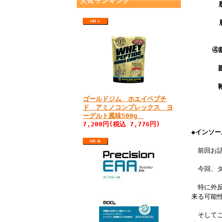
人気ランキング
履
④
親指
靴の
ゴールドジム ホエイペプチ
ド アミノコンプレックス ヨ
ーグルト風味500g
7,200円(税込 7,776円)
◆インソ
前回お話
今回、タ
特に外反
来る可能
そしてこ