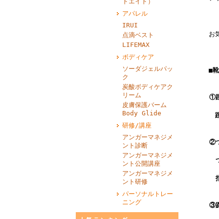
ドエイド）
アパレル
IRUI
お気
点滴ベスト
LIFEMAX
ボディケア
ソーダジェルパッ
■
ク
炭酸ボディケアク
リーム
①
皮膚保護バーム
Body Glide
踵を
研修/講座
アンガーマネジメ
②
ント診断
アンガーマネジメ
つ
ント公開講座
アンガーマネジメ
指
ント研修
パーソナルトレー
ニング
③