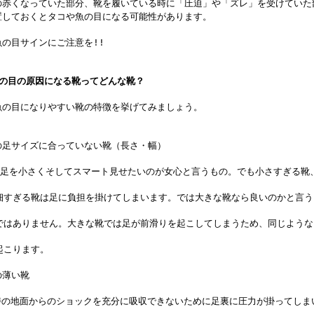
赤くなっていた部分、靴を履いている時に「圧迫」や「ズレ」を受けていた
置しておくとタコや魚の目になる可能性があります。
の目サインにご注意を
!!
魚の目の原因になる靴ってどんな靴？
の目になりやすい靴の特徴を挙げてみましょう。
足サイズに合っていない靴（長さ・幅）
くそしてスマート見せたいのが女心と言うもの。でも小さすぎる靴
細すぎる靴は足に負担を掛けてしまいます。では大きな靴なら良いのかと言う
ではありません。大きな靴では足が前滑りを起こしてしまうため、同じような
起こります。
薄い靴
面からのショックを充分に吸収できないために足裏に圧力が掛ってしま