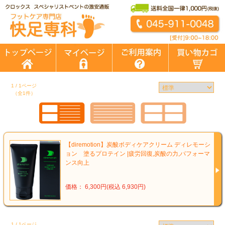
1 / 1ページ
（全1件）
【diremotion】炭酸ボディケアクリーム ディレモーシ
ョン 塗るプロテイン |疲労回復,炭酸の力,パフォーマ
ンス向上
価格： 6,300円(税込 6,930円)
1 / 1ページ