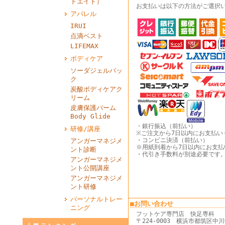
ドエイド）
お支払いは以下の方法がご選択
アパレル
IRUI
点滴ベスト
LIFEMAX
ボディケア
ソーダジェルパッ
ク
炭酸ボディケアク
リーム
皮膚保護バーム
Body Glide
・銀行振込（前払い）
研修/講座
※ご注文から7日以内にお支払い
・コンビニ決済（前払い）
アンガーマネジメ
※用紙到着から7日以内にお支払
ント診断
・代引き手数料が別途必要です
アンガーマネジメ
ント公開講座
アンガーマネジメ
ント研修
パーソナルトレー
■お問い合わせ
ニング
フットケア専門店 快足専科
〒224-0003 横浜市都筑区中