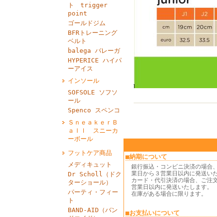
ト trigger
point
ゴールドジム
BFRトレーニング
ベルト
balega バレーガ
HYPERICE ハイパ
ーアイス
インソール
SOFSOLE ソフソ
ール
Spenco スペンコ
ＳｎｅａｋｅｒＢ
ａｌｌ スニーカ
ーボール
フットケア商品
■納期について
メディキュット
銀行振込・コンビニ決済の場合
業日から３営業日以内に発送い
Dr Scholl（ドク
カード・代引決済の場合、ご注
ターショール）
営業日以内に発送いたします。
パーティ・フィー
在庫がある場合に限ります。
ト
BAND‐AID（バン
■お支払いについて