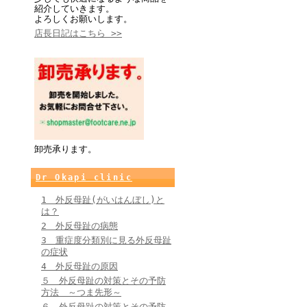
紹介していきます。
よろしくお願いします。
店長日記はこちら >>
卸売承ります。
Dr Okapi clinic
1 外反母趾(がいはんぼし)と
は？
2 外反母趾の病態
3 重症度分類別に見る外反母趾
の症状
4 外反母趾の原因
５ 外反母趾の対策とその予防
方法 ～つま先形～
６ 外反母趾の対策とその予防