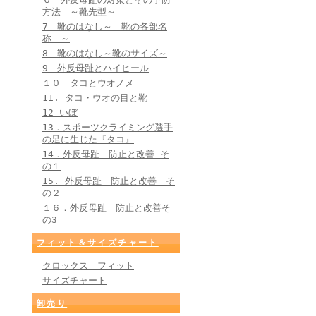
方法 ～靴先型～
7 靴のはなし～ 靴の各部名
称 ～
8 靴のはなし～靴のサイズ～
9 外反母趾とハイヒール
１０ タコとウオノメ
11. タコ・ウオの目と靴
12 いぼ
13．スポーツクライミング選手
の足に生じた『タコ』
14．外反母趾 防止と改善 そ
の１
15. 外反母趾 防止と改善 そ
の２
１６．外反母趾 防止と改善そ
の3
フィット＆サイズチャート
クロックス フィット
サイズチャート
卸売り