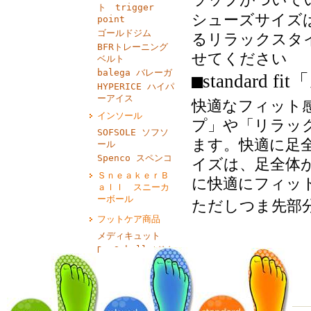
ト trigger
シューズサイズ
point
ゴールドジム
るリラックスタ
BFRトレーニング
せてください
ベルト
balega バレーガ
■
「
standard fit
HYPERICE ハイパ
ーアイス
快適なフィット
インソール
プ」や「リラッ
SOFSOLE ソフソ
ます。快適に足
ール
Spenco スペンコ
イズは、足全体
ＳｎｅａｋｅｒＢ
に快適にフィッ
ａｌｌ スニーカ
ーボール
ただしつま先部
フットケア商品
メディキュット
Dr Scholl（ドク
ターショール）
パーティ・フィー
ト
BAND‐AID（バン