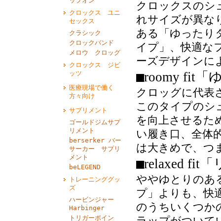
ップオン
クロックスのシ
クロックス ユニ
れサイズが異な
セックス
ある「ゆったり
クラシック
クロックバンド
イプ」、快適な
メロウ クロッグ
ーズデザインに
クロックス ジビ
■
「
ッツ
roomy fit
医療現場で働く
クロッグに代表
方々向け
このタイプのシ
サプリメント
を向上させるた
ゴールドジムサプ
リメント
い履き口、全体
berserker バー
は大きめで、つ
サーカー サプリ
メント
■
「
relaxed fit
beLEGEND
ややゆとりのあ
トレーニンググッ
ズ
プ」よりも、快
ハービンジャー
のうちいくつか
Harbinger
トリガーポイン
ラップがついて