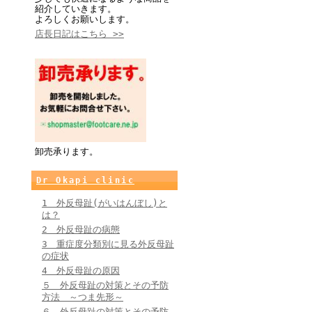
紹介していきます。
よろしくお願いします。
店長日記はこちら >>
卸売承ります。
Dr Okapi clinic
1 外反母趾(がいはんぼし)と
は？
2 外反母趾の病態
3 重症度分類別に見る外反母趾
の症状
4 外反母趾の原因
５ 外反母趾の対策とその予防
方法 ～つま先形～
６ 外反母趾の対策とその予防