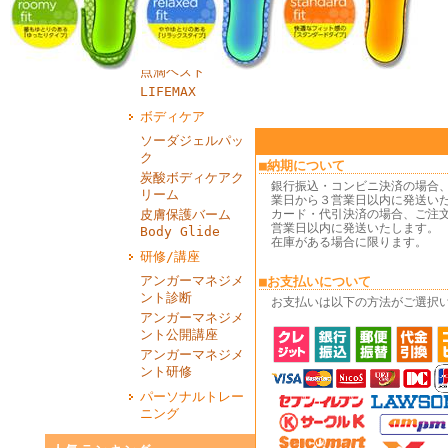
ドエイド）
アパレル
IRUI
点滴ベスト
LIFEMAX
ボディケア
ソーダジェルパッ
ク
■納期について
炭酸ボディケアク
銀行振込・コンビニ決済の場合
リーム
業日から３営業日以内に発送い
皮膚保護バーム
カード・代引決済の場合、ご注
営業日以内に発送いたします。
Body Glide
在庫がある場合に限ります。
研修/講座
アンガーマネジメ
■お支払いについて
ント診断
お支払いは以下の方法がご選択
アンガーマネジメ
ント公開講座
アンガーマネジメ
ント研修
パーソナルトレー
ニング