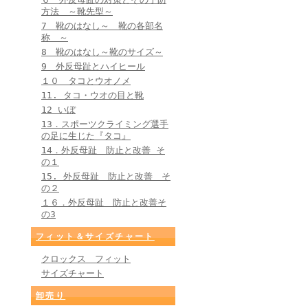
方法 ～靴先型～
7 靴のはなし～ 靴の各部名
称 ～
8 靴のはなし～靴のサイズ～
9 外反母趾とハイヒール
１０ タコとウオノメ
11. タコ・ウオの目と靴
12 いぼ
13．スポーツクライミング選手
の足に生じた『タコ』
14．外反母趾 防止と改善 そ
の１
15. 外反母趾 防止と改善 そ
の２
１６．外反母趾 防止と改善そ
の3
フィット＆サイズチャート
クロックス フィット
サイズチャート
卸売り