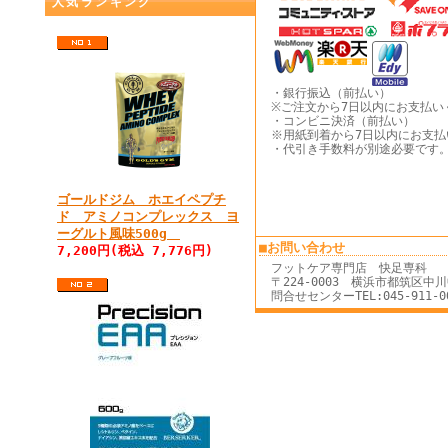
人気ランキング
・銀行振込（前払い）
※ご注文から7日以内にお支払い
・コンビニ決済（前払い）
※用紙到着から7日以内にお支払
・代引き手数料が別途必要です
ゴールドジム ホエイペプチ
ド アミノコンプレックス ヨ
ーグルト風味500g
■お問い合わせ
7,200円(税込 7,776円)
フットケア専門店 快足専科
〒224-0003 横浜市都筑区中
問合せセンターTEL:045-911-004