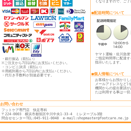
くなりますので、ご了
■配送時間について
ヤマト運輸・佐川急便
ご指定時間帯に配達す
・銀行振込（前払い）
指示いたします。
※ご注文から7日以内にお支払いください。
・コンビニ決済（前払い）
※用紙到着から7日以内にお支払いください。
■個人情報について
・代引き手数料が別途必要です。
お客様からお預かりし
メールアドレスなど)
機関からの提出要請が
たは利用する事は一切
■お問い合わせ
フットケア専門店 快足専科
〒224-0003 横浜市都筑区中川中央1-33-4 ミレヌーブル3階
問合せセンターTEL:045-911-0048 e-mail:shopmaster@footcare.ne.jp