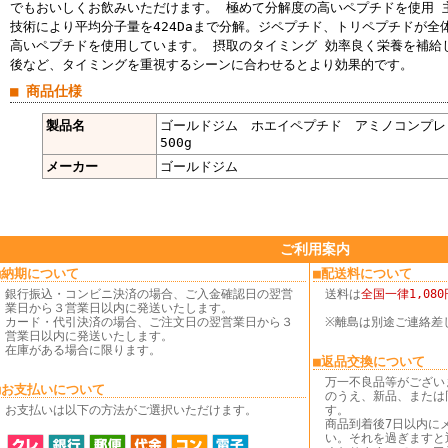
でもおいしくお飲みいただけます。 極めて分解度の高いペプチドを使用 
技術により平均分子量を424Daまで分解。ジペプチド、トリペプチドが全
高いペプチドを使用しています。 摂取のタイミング 効率良く栄養を補給
後など、タイミングを重視するシーンに合わせるとより効果的です。
■ 商品仕様
製品名
ゴールドジム ホエイペプチド アミノコンプレ
500g
メーカー
ゴールドジム
ご利用案内
■納期について
■配送料について
銀行振込・コンビニ決済の場合、ご入金確認日の翌営
送料は
全国一律1,080
業日から３営業日以内に発送いたします。
カード・代引決済の場合、ご注文日の翌営業日から３
※離島は別途ご連絡差
営業日以内に発送いたします。
在庫がある場合に限ります。
■返品交換について
万一不良品等がござい
■お支払いについて
のうえ、新品、または
お支払いは以下の方法がご選択いただけます。
す。
商品到着後7日以内に
い。それを過ぎますと