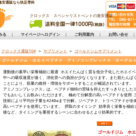
激安通販なら快足専科
クロックス スペシャリストべントの激安通販
みる
｜
マイページへログイン
｜
ご利用案内
｜
お問い合せ
クロックス通販TOP
>
サプリメント
>
ゴールドジムサプリメント
ゴールドジム ホエイペプチド アミノコンプレックス ヨーグル
運動後の素早い栄養補給に最適 ホエイたんぱく質を低分子化したホエイ
中への吸収速度が速く、消化管への負担が少なくなります。また筋たんぱ
ことにより、筋量の維持・増強をサポートすることが確認されています。
アミノコンプレックス」は、ペプチド独特の苦味を抑えたすっきりとした
でもおいしくお飲みいただけます。 極めて分解度の高いペプチドを使用 
技術により平均分子量を424Daまで分解。ジペプチド、トリペプチドが全
高いペプチドを使用しています。 摂取のタイミング 効率良く栄養を補給
後など、タイミングを重視するシーンに合わせるとより効果的です。
ゴールドジム ホエ