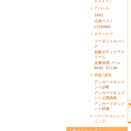
ドエイド）
アパレル
IRUI
点滴ベスト
LIFEMAX
ボディケア
ソーダジェルパッ
ク
炭酸ボディケアク
リーム
皮膚保護バーム
Body Glide
研修/講座
アンガーマネジメ
ント診断
アンガーマネジメ
ント公開講座
アンガーマネジメ
ント研修
パーソナルトレー
ニング