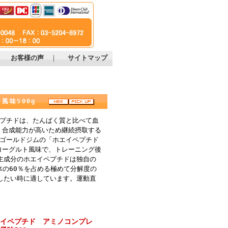
｜
お客様の声
｜
サイトマップ
ト風味500g
ペプチドは、たんぱく質と比べて血
く合成能力が高いため継続摂取する
 ゴールドジムの「ホエイペプチド
ヨーグルト風味で、トレーニング後
主成分のホエイペプチドは独自の
体の60％を占める極めて分解度の
したい時に適しています。運動直
イペプチド アミノコンプレ