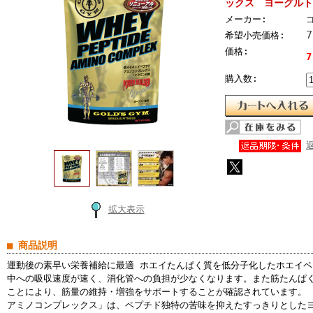
ックス ヨーグルト
メーカー:
希望小売価格:
価格:
7
購入数:
拡大表示
■ 商品説明
運動後の素早い栄養補給に最適 ホエイたんぱく質を低分子化したホエイ
中への吸収速度が速く、消化管への負担が少なくなります。また筋たんぱ
ことにより、筋量の維持・増強をサポートすることが確認されています。
アミノコンプレックス」は、ペプチド独特の苦味を抑えたすっきりとした