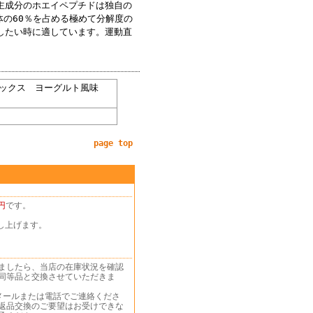
主成分のホエイペプチドは独自の
体の60％を占める極めて分解度の
したい時に適しています。運動直
ックス ヨーグルト風味
page top
円
です。
し上げます。
ましたら、当店の在庫状況を確認
同等品と交換させていただきま
メールまたは電話でご連絡くださ
返品交換のご要望はお受けできな