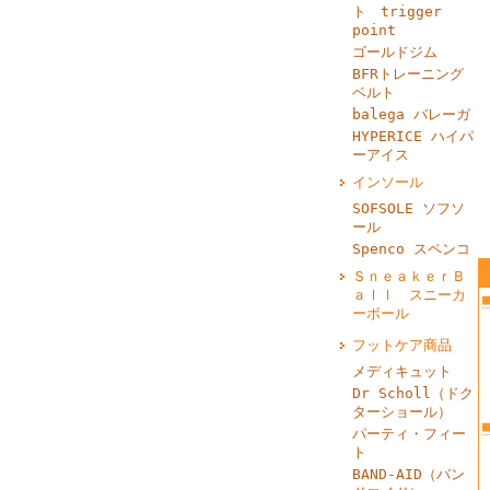
ト trigger
point
ゴールドジム
BFRトレーニング
ベルト
balega バレーガ
HYPERICE ハイパ
ーアイス
インソール
SOFSOLE ソフソ
ール
Spenco スペンコ
ＳｎｅａｋｅｒＢ
ａｌｌ スニーカ
ーボール
フットケア商品
メディキュット
Dr Scholl（ドク
ターショール）
パーティ・フィー
ト
BAND‐AID（バン