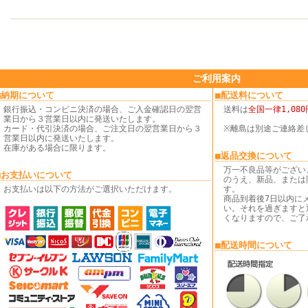
ご利用案内
■納期について
■配送料について
銀行振込・コンビニ決済の場合、ご入金確認日の翌営
送料は
全国一律1,080
業日から３営業日以内に発送いたします。
カード・代引決済の場合、ご注文日の翌営業日から３
※離島は別途ご連絡差
営業日以内に発送いたします。
在庫がある場合に限ります。
■返品交換について
万一不良品等がござい
■お支払いについて
のうえ、新品、または
お支払いは以下の方法がご選択いただけます。
す。
商品到着後7日以内に
い。それを過ぎますと
くなりますので、ご了
■配送時間について