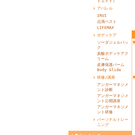
ドエイド）
アパレル
IRUI
点滴ベスト
LIFEMAX
ボディケア
ソーダジェルパッ
ク
炭酸ボディケアク
リーム
皮膚保護バーム
Body Glide
研修/講座
アンガーマネジメ
ント診断
アンガーマネジメ
ント公開講座
アンガーマネジメ
ント研修
パーソナルトレー
ニング