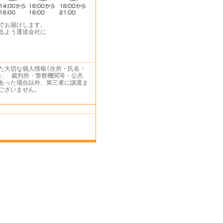
でお届けします。
るよう運送会社に
た大切な個人情報(住所・氏名・
を、 裁判所・警察機関等・公共
あった場合以外、第三者に譲渡ま
ございません。