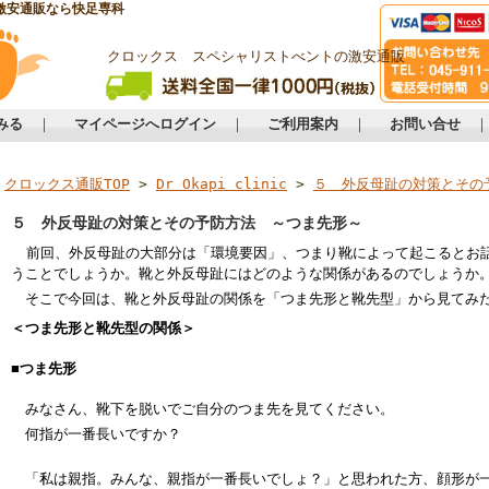
激安通販なら快足専科
クロックス スペシャリストべントの激安通販
みる
｜
マイページへログイン
｜
ご利用案内
｜
お問い合せ
クロックス通販TOP
>
Dr Okapi clinic
>
５ 外反母趾の対策とその
５ 外反母趾の対策とその予防方法 ～つま先形～
前回、外反母趾の大部分は「環境要因」、つまり靴によって起こるとお
うことでしょうか。靴と外反母趾にはどのような関係があるのでしょうか
そこで今回は、靴と外反母趾の関係を「つま先形と靴先型」から見てみ
＜つま先形と靴先型の関係＞
■
つま先形
みなさん、靴下を脱いでご自分のつま先を見てください。
何指が一番長いですか？
「私は親指。みんな、親指が一番長いでしょ？」と思われた方、顔形が一