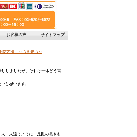
｜
お客様の声
｜
サイトマップ
予防方法 ～つま先形～
話ししましたが、それは一体どう言
。
たいと思います。
人一人違うように、足趾の長さも