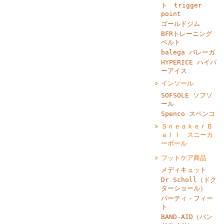
ト trigger
point
ゴールドジム
BFRトレーニング
ベルト
balega バレーガ
HYPERICE ハイパ
ーアイス
インソール
SOFSOLE ソフソ
ール
Spenco スペンコ
ＳｎｅａｋｅｒＢ
ａｌｌ スニーカ
ーボール
フットケア商品
メディキュット
Dr Scholl（ドク
ターショール）
パーティ・フィー
ト
BAND‐AID（バン