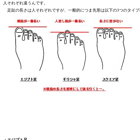
人それぞれ違うんです。
足趾の長さは人それぞれですが、一般的につま先形は以下の
3
つのタイプ
・エジプト足