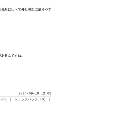
ま先形に比べて外反母趾に成りやす
。
があるんですね。
2014-09-19 12:08
inic
｜
トラックバック (0)
｜