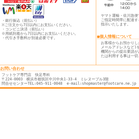
ヤマト運輸・佐川急便
ご指定時間帯に配達す
・銀行振込（前払い）
指示いたします。
※ご注文から7日以内にお支払いください。
・コンビニ決済（前払い）
※用紙到着から7日以内にお支払いください。
■個人情報について
・代引き手数料が別途必要です。
お客様からお預かりし
メールアドレスなど)
機関からの提出要請が
たは利用する事は一切
■お問い合わせ
フットケア専門店 快足専科
〒224-0003 横浜市都筑区中川中央1-33-4 ミレヌーブル3階
問合せセンターTEL:045-911-0048 e-mail:shopmaster@footcare.ne.jp