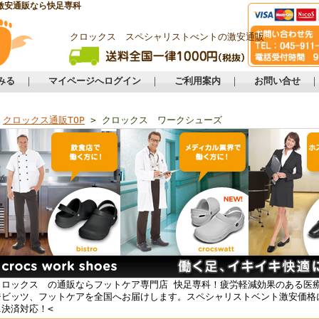
激安通販なら快足専科
クロックス スペシャリストべントの激安通販
みる
｜
マイページへログイン
｜
ご利用案内
｜
お問い合せ
クロックス通販TOP
> クロックス ワークシューズ
クロックス の通販ならフットケア専門店 快足専科！疲労軽減効果のある医
ジビッツ、フットケアを全国へお届けします。スペシャリストベント激安価格
ニ決済対応！<