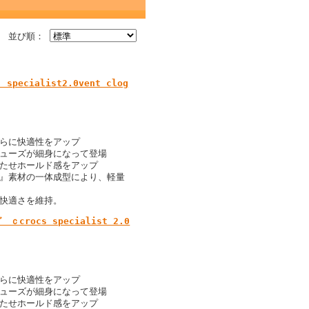
並び順：
ialist2.0vent clog
さらに快適性をアップ
シューズが細身になって登場
持たせホールド感をアップ
ト』素材の一体成型により、軽量
の快適さを維持。
ocs specialist 2.0
さらに快適性をアップ
シューズが細身になって登場
持たせホールド感をアップ