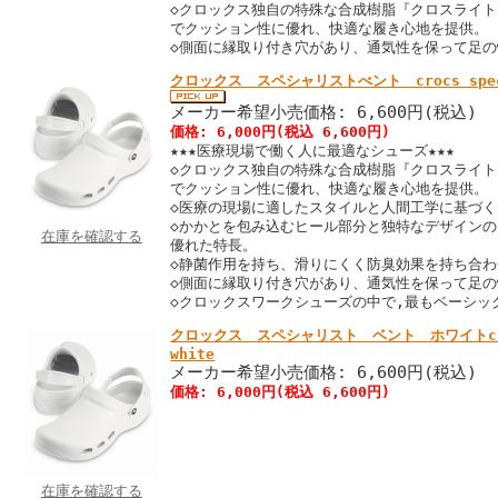
◇クロックス独自の特殊な合成樹脂『クロスライ
でクッション性に優れ、快適な履き心地を提供。
◇側面に縁取り付き穴があり、通気性を保って足
クロックス スペシャリストべント crocs speci
メーカー希望小売価格: 6,600円(税込)
価格: 6,000円(税込 6,600円)
★★★医療現場で働く人に最適なシューズ★★★
◇クロックス独自の特殊な合成樹脂『クロスライ
でクッション性に優れ、快適な履き心地を提供。
◇医療の現場に適したスタイルと人間工学に基づ
◇かかとを包み込むヒール部分と独特なデザイン
在庫を確認する
優れた特長。
◇静菌作用を持ち、滑りにくく防臭効果を持ち合
◇側面に縁取り付き穴があり、通気性を保って足
◇クロックスワークシューズの中で,最もベーシッ
クロックス スペシャリスト ベント ホワイトcrocs
white
メーカー希望小売価格: 6,600円(税込)
価格: 6,000円(税込 6,600円)
在庫を確認する