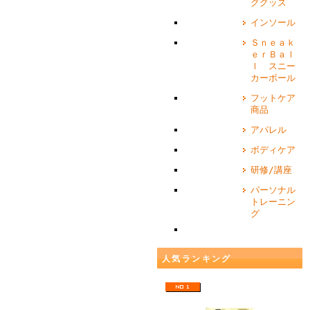
ググッズ
インソール
Ｓｎｅａｋ
ｅｒＢａｌ
ｌ スニー
カーボール
フットケア
商品
アパレル
ボディケア
研修/講座
パーソナル
トレーニン
グ
人気ランキング