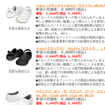
crocs（クロックス）bitro『ビストロ』whit
希望小売価格: 8,800円(税込)
価格: 8,000円(税込 8,800円)
■クロックスの長所がすべて取り入れられている上に、
用した摩擦力の高い靴裏により滑りにくさを実現し
■米国エルゴノミクスにより疲労軽減効果が認定
在庫を確認する
ンは、硬い床面での長時間の立ち作業による疲労
衝撃を和らげる。<br>
■血行を刺激するフットベッドの突起が筋肉の疲れを
■厨房などの飲食業界の現場での快適性を実現す
crocs(クロックス） bistro『ビストロ 』
希望小売価格: 8,800円(税込)
価格: 8,000円(税込 8,800円)
■クロックスの長所がすべて取り入れられている上に、
用した摩擦力の高い靴裏により滑りにくさを実現し
■米国エルゴノミクスにより疲労軽減効果が認定
在庫を確認する
ンは、硬い床面での長時間の立ち作業による疲労
衝撃を和らげる。<br>
■血行を刺激するフットベッドの突起が筋肉の疲れを
■厨房などの飲食業界の現場での快適性を実現す
クロックス オン ザ クロック ワーク スリッ
on the clock work slip-on white
希望小売価格: 8,800円(税込)
価格: 8,000円(税込 8,800円)