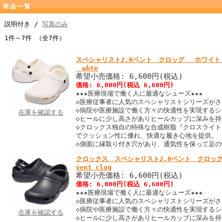
商品一覧
説明付き /
写真のみ
1件～7件 （全7件）
スペシャリスト2.0ベント クロッグ ホワイト spec
whte
希望小売価格: 6,600円(税込)
価格: 6,000円(税込 6,600円)
★★★医療現場で働く人に最適なシューズ★★★
◇医療従事者に人気のスペシャリストシリーズが
◇病院や医療施設で働く方々の快適性を実現する
在庫を確認する
◇ヒールに少し高さがありヒールカップに深みを
◇クロックス独自の特殊な合成樹脂『クロスライ
でクッション性に優れ、快適な履き心地を提供。
◇側面に縁取り付き穴があり、通気性を保って足
クロックス スペシャリスト2.0ベント クロッグ ｃcr
vent clog
希望小売価格: 6,600円(税込)
価格: 6,000円(税込 6,600円)
★★★医療現場で働く人に最適なシューズ★★★
◇医療従事者に人気のスペシャリストシリーズが
◇病院や医療施設で働く方々の快適性を実現する
在庫を確認する
◇ヒールに少し高さがありヒールカップに深みを