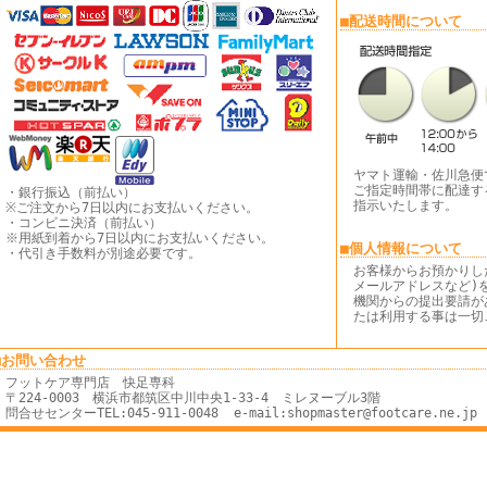
■配送時間について
ヤマト運輸・佐川急便
ご指定時間帯に配達す
・銀行振込（前払い）
指示いたします。
※ご注文から7日以内にお支払いください。
・コンビニ決済（前払い）
※用紙到着から7日以内にお支払いください。
■個人情報について
・代引き手数料が別途必要です。
お客様からお預かりし
メールアドレスなど)
機関からの提出要請が
たは利用する事は一切
■お問い合わせ
フットケア専門店 快足専科
〒224-0003 横浜市都筑区中川中央1-33-4 ミレヌーブル3階
問合せセンターTEL:045-911-0048 e-mail:shopmaster@footcare.ne.jp