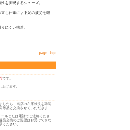
適性を実現するシューズ。
の立ち仕事にょる足の疲労を軽
滑りにくい構造。
page top
円
です。
し上げます。
ましたら、当店の在庫状況を確認
同等品と交換させていただきま
メールまたは電話でご連絡くださ
返品交換のご要望はお受けできな
承ください。