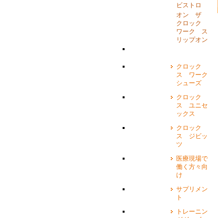
ビストロ
オン ザ
クロック
ワーク ス
リップオン
クロック
ス ワーク
シューズ
クロック
ス ユニセ
ックス
クロック
ス ジビッ
ツ
医療現場で
働く方々向
け
サプリメン
ト
トレーニン