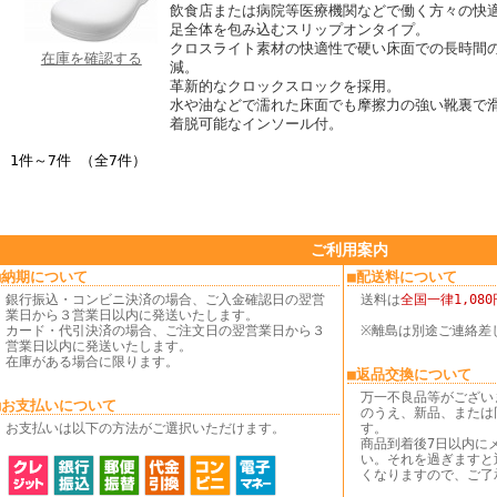
飲食店または病院等医療機関などで働く方々の快
足全体を包み込むスリップオンタイプ。
クロスライト素材の快適性で硬い床面での長時間
在庫を確認する
減。
革新的なクロックスロックを採用。
水や油などで濡れた床面でも摩擦力の強い靴裏で
着脱可能なインソール付。
1件～7件 （全7件）
ご利用案内
■納期について
■配送料について
銀行振込・コンビニ決済の場合、ご入金確認日の翌営
送料は
全国一律1,080
業日から３営業日以内に発送いたします。
カード・代引決済の場合、ご注文日の翌営業日から３
※離島は別途ご連絡差
営業日以内に発送いたします。
在庫がある場合に限ります。
■返品交換について
万一不良品等がござい
■お支払いについて
のうえ、新品、または
お支払いは以下の方法がご選択いただけます。
す。
商品到着後7日以内に
い。それを過ぎますと
くなりますので、ご了