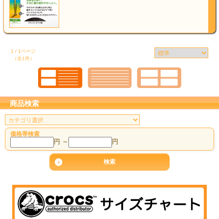
1 / 1ページ
（全1件）
商品検索
価格帯検索
円 ～
円