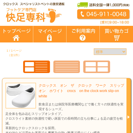
1 / 1ページ
（全1件）
クロックス オン ザ クロック ワーク スリップ
オン ホワイト crocs on the clock work slip-on
white
飲食店または病院等医療機関などで働く方々の快適性を実
現するシューズ。
足全体を包み込むスリップオンタイプ。
クロスライト素材の快適性で硬い床面での長時間の立ち仕事にょる足の疲労を軽
減。
革新的なクロックスロックを採用。
水や油などで濡れた床面でも摩擦力の強い靴裏で滑りにくい構造。