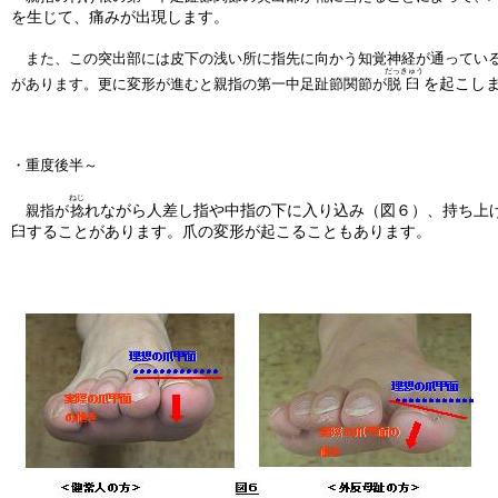
を生じて、痛みが出現します。
また、この突出部には皮下の浅い所に指先に向かう知覚神経が通っている
だっきゅう
を起こし
があります。更に変形が進むと親指の第一中足趾節関節が
脱臼
・重度後半～
ねじ
れながら人差し指や中指の下に入り込み（図６）、持ち上
親指が
捻
臼することがあります。爪の変形が起こることもあります。