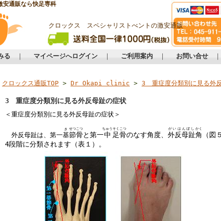
激安通販なら快足専科
クロックス スペシャリストべントの激安通販
みる
｜
マイページへログイン
｜
ご利用案内
｜
お問い合せ
クロックス通販TOP
>
Dr Okapi clinic
>
3 重症度分類別に見る外
3 重症度分類別に見る外反母趾の症状
＜重症度分類別に見る外反母趾の症状＞
せつ
こつ
ちゅう
そく
こつ
がいはんぼし
かく
き
節
骨
と第一
中
足
骨
のなす角度、
外反母趾
角
（図
外反母趾は、第一
基
4
段階に分類されます
（表１）。