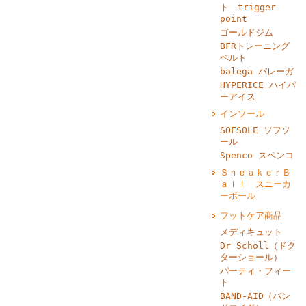
ト trigger
point
ゴールドジム
BFRトレーニング
ベルト
balega バレーガ
HYPERICE ハイパ
ーアイス
インソール
SOFSOLE ソフソ
ール
Spenco スペンコ
ＳｎｅａｋｅｒＢ
ａｌｌ スニーカ
ーボール
フットケア商品
メディキュット
Dr Scholl（ドク
ターショール）
パーティ・フィー
ト
BAND‐AID（バン