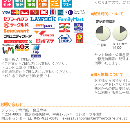
くなりますので、ご了
■配送時間について
ヤマト運輸・佐川急便
ご指定時間帯に配達す
・銀行振込（前払い）
指示いたします。
※ご注文から7日以内にお支払いください。
・コンビニ決済（前払い）
※用紙到着から7日以内にお支払いください。
■個人情報について
・代引き手数料が別途必要です。
お客様からお預かりし
メールアドレスなど)
機関からの提出要請が
たは利用する事は一切
■お問い合わせ
フットケア専門店 快足専科
〒224-0003 横浜市都筑区中川中央1-33-4 ミレヌーブル3階
問合せセンターTEL:045-911-0048 e-mail:shopmaster@footcare.ne.jp