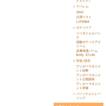
ドエイド）
アパレル
IRUI
点滴ベスト
LIFEMAX
ボディケア
ソーダジェルパッ
ク
炭酸ボディケアク
リーム
皮膚保護バーム
Body Glide
研修/講座
アンガーマネジメ
ント診断
アンガーマネジメ
ント公開講座
アンガーマネジメ
ント研修
パーソナルトレー
ニング