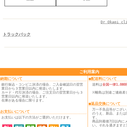
Dr Okapi cl
トラックバック
ご利用案内
■納期について
■配送料について
銀行振込・コンビニ決済の場合、ご入金確認日の翌営
送料は
全国一律1,080
業日から３営業日以内に発送いたします。
カード・代引決済の場合、ご注文日の翌営業日から３
※離島は別途ご連絡差
営業日以内に発送いたします。
在庫がある場合に限ります。
■返品交換について
万一不良品等がござい
■お支払いについて
のうえ、新品、または
お支払いは以下の方法がご選択いただけます。
す。
商品到着後7日以内に
い。それを過ぎますと