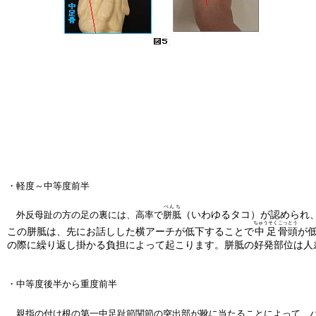
・軽度～中等度前半
べんち
（いわゆるタコ）が認められ
外反母趾の方の足の裏には、高率で
胼胝
ちゅうそく
こっとう
この胼胝は、先にお話しした横アーチが低下することで
中足
骨頭
が
の際に繰り返し掛かる負担によって起こります。胼胝の好発部位は人
・中等度後半から重度前半
親指の付け根の第一中足趾節関節の突出部が靴に当たることによって、