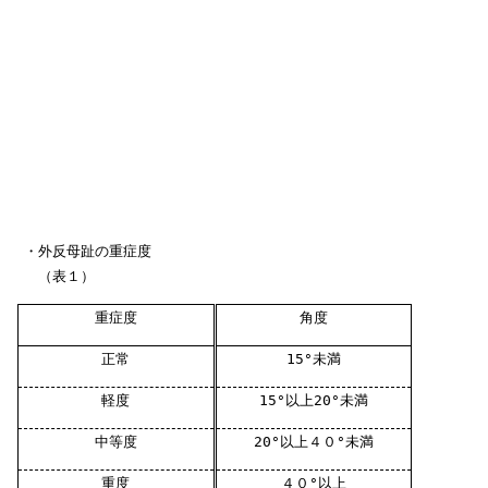
・外反母趾の重症度
（表１）
重症度
角度
正常
15
°未満
軽度
15
°以上
20
°未満
中等度
20
°以上４０°未満
重度
４０°以上