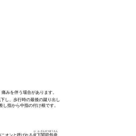
、痛みを伴う場合があります。
低下し、歩行時の最後の蹴り出し
差し指から中指の付け根です。
かんせつ
ほうえん
ひか
関節
包炎
バニオンと呼ばれる
皮下