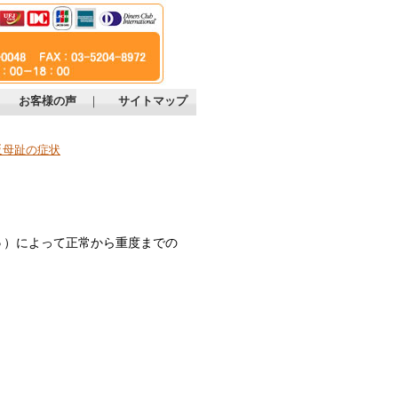
｜
お客様の声
｜
サイトマップ
反母趾の症状
５）によって正常から重度までの