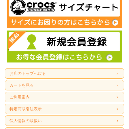
る可能性があります。ゆるやかに吸収されるソイプロテインは持続的に栄養が供
給されるので睡眠中の栄養補給にも適しています。
お召し上がり方
栄養成分表
原材料
大さじ山盛り1杯で、約10～15g です。運動量や目的に合わせ、1回20ｇ～30gを
目安にコップ1杯（約200cc）の牛乳やジュース、水などに溶かして、すみやかに
お召し上がりください。
お店のトップへ戻る
カートを見る
ご利用案内
特定商取引法表示
個人情報の取扱い