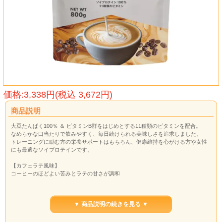
価格:3,338円(税込 3,672円)
商品説明
大豆たんぱく100％ ＆ ビタミンB群をはじめとする11種類のビタミンを配合。
なめらかな口当たりで飲みやすく、毎日続けられる美味しさを追求しました。
トレーニングに励む方の栄養サポートはもちろん、健康維持を心がける方や女性
にも最適なソイプロテインです。
【カフェラテ風味】
コーヒーのほどよい苦みとラテの甘さが調和
ソイプロテイン100％配合
ゴールドジム ソイプロテインは、身体づくりはもちろん、健康管理やスポーツを
▼ 商品説明の続きを見る ▼
行う方にも適した大豆たんぱくを100％使用。
ソイプロテイン特有のざらつきを抑え、なめらかな口当たりと飲みやすさを実現
しました。