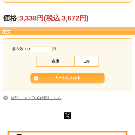
風味にもこだわり、毎日続けたくなる美味しさを追求したプロテインパウダーで
す。
価格:
3,338円
(税込 3,672円)
11種類のビタミンを配合
たんぱく質が身体づくりに活用されるためには、ビタミンB群の働きが欠かせませ
ん。
注文
ビタミンB群は水溶性のため体内に蓄積されにくく、日常的な摂取が重要です。
ゴールドジム ソイプロテインは、ビタミンB群をはじめとする11種類のビタミン
をバランスよく配合し、栄養面もサポートしています。
購入数：
袋
ゆるやかな吸収で持続的にアミノ酸を供給
大豆たんぱく（ソイプロテイン）は、ホエイプロテインに比べて吸収がゆるやか
在庫
1袋
で、長時間にわたりアミノ酸を供給します。
そのため、短時間での栄養補給よりも、持続的に栄養を摂りたいシーンに最適。
腹持ちの良さも特長で、トレーニング後の栄養補給はもちろん、間食や就寝前の
たんぱく質補給にもおすすめです。
おすすめの摂取シーン
・トレーニング後の栄養補給
ホエイプロテインと比べて吸収がゆるやかなため、持続的にアミノ酸を供給で
返品についての詳細はこちら
きます。
・間食や食事のサポートに
腹持ちが良く、カロリーコントロール中の間食や食事の置き換えにも最適。不
足しがちなたんぱく質やビタミンを手軽に補えます。
・就寝前のたんぱく質補給に
睡眠中は食事ができず栄養が供給されない時間が長く続くため、栄養が不足す