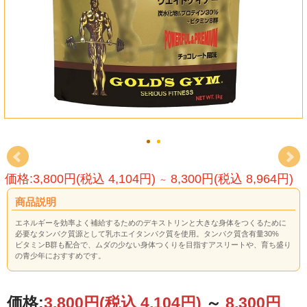
価格:3,800円(税込 4,104円)
8,300円(税込 8,964円)
～
商品説明
エネルギーを効率よく補給するためのデキストリンと大きな身体をつくるために
必要なタンパク質源として乳ホエイタンパク質を使用。タンパク質含有量30%
ビタミンB群も配合で、ムダの少ない身体つくりを目指すアスリートや、育ち盛り
の青少年におすすめです。
価格:
3,800円
(税込 4,104円)
～
8,300円