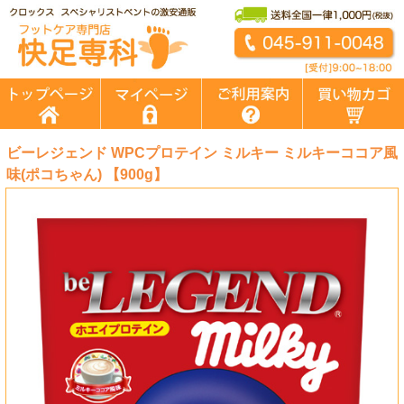
ビーレジェンド WPCプロテイン ミルキー ミルキーココア風
味(ポコちゃん) 【900g】